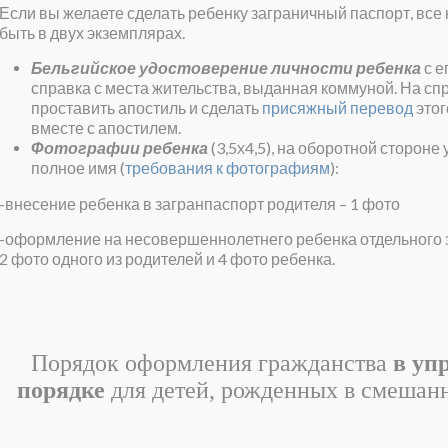
Если вы желаете сделать ребенку заграничный паспорт, все
быть в двух экземплярах.
Бельгийское удостоверение личности ребенка
с е
справка с места жительства, выданная коммуной. На сп
проставить апостиль и сделать
присяжный перевод
этог
вместе с апостилем.
Фотографии ребенка
(3,5х4,5), на оборотной стороне 
полное имя (
требования к фотографиям
):
-внесение ребенка в загранпаспорт родителя – 1 фото
-оформление на несовершеннолетнего ребенка отдельного 
2 фото одного из родителей и 4 фото ребенка.
Порядок оформления гражданства
в уп
порядке
для детей, рожденных в смешан