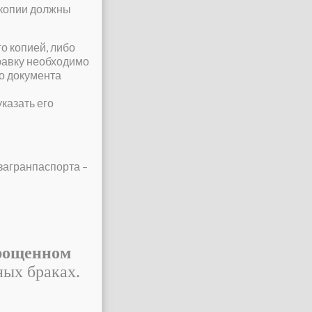
 копии должны
го копией, либо
равку необходимо
о документа
указать его
загранпаспорта –
рощенном
ных браках.