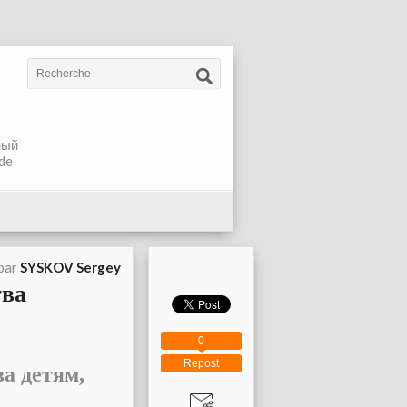
жный
de
 par
SYSKOV Sergey
тва
0
Repost
а детям,