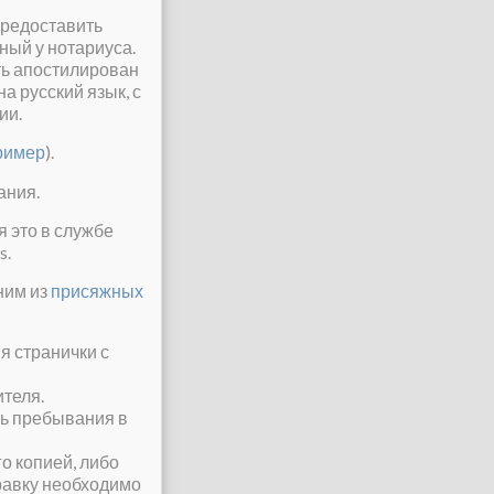
предоставить
ный у нотариуса.
ть апостилирован
 русский язык, с
ии.
ример
).
ания.
я это в службе
s.
ним из
присяжных
я странички с
теля.
ь пребывания в
го копией, либо
равку необходимо