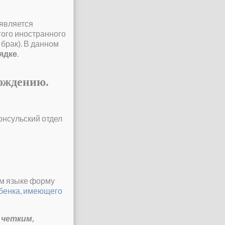
 является
гого иностранного
брак). В данном
ядке
.
ождению.
онсульский отдел
ом языке форму
бенка, имеющего
 четким,