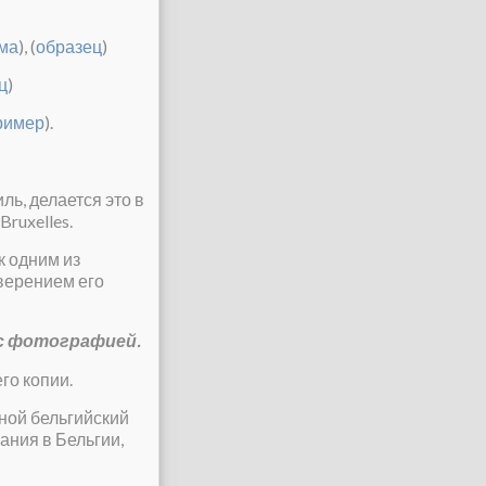
ма
), (
образец
)
ц
)
ример
).
ь, делается это в
Bruxelles.
к одним из
аверением его
 с фотографией.
го копии.
иной бельгийский
ния в Бельгии,