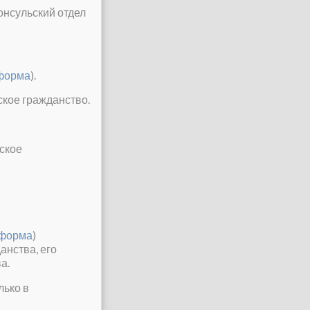
онсульский отдел
форма
).
кое гражданство.
ское
форма
)
анства, его
а.
лько в