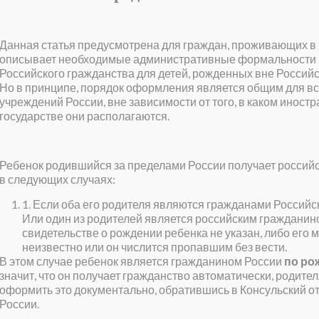
Данная статья предусмотрена для граждан, проживающих в 
описывает необходимые административные формальности
Российского гражданства для детей, рожденных вне Россий
Но в принципе, порядок оформления является общим для вс
учреждений России, вне зависимости от того, в каком иност
государстве они располагаются.
Ребенок родившийся за пределами России получает россий
в следующих случаях:
1. Если оба его родителя являются гражданами Российс
Или один из родителей является российским гражданино
свидетельстве о рождении ребенка не указан, либо его
неизвестно или он числится пропавшим
без вести
.
В этом случае ребенок является гражданином России
по ро
значит, что он получает гражданство автоматически, родит
оформить это документально, обратившись в Консульский о
России.