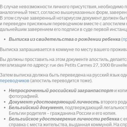
В случае невозможности личного присутствия, необходимо 
аналогичный текст, согласно вышеуказанных форм, заверен
В этом случае заверенный нотариусом документ должен бы
и переведен присяжным переводчиком вместе с апостилем на
дальнейшим заверением его подписи в суде первой инстанц
Выписка из свидетельства о рождении ребенка
(
п
Выписка запрашивается в коммуне по месту вашего прожив
Вы должны проставить на этом документе апостиль, делаетс
легализации по адресу: rue des Petits Carmes 27, 1000 Bruxelle
Затем выписка должна быть переведена на русский язык од
переводчиков
(апостиль переводится тоже).
Непросроченный российский загранпаспорт
и копи
фотографией.
Документ удостоверяющий личность
второго роди
Бельгийский документ,
подтверждающий легальност
Бельгии родителя – гражданина России и его копия.
Бельгийское удостоверение личности ребенка
с е
справка с места жительства, выданная коммуной. На сп