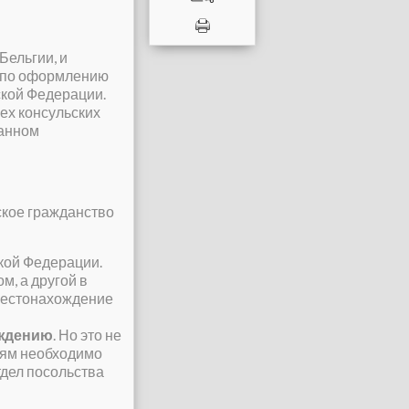
Бельгии, и
 по оформлению
ской Федерации.
ех консульских
ранном
ское гражданство
кой Федерации.
м, а другой в
 местонахождение
ждению
. Но это не
елям необходимо
тдел посольства