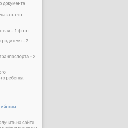
о документа
указать его
ителя – 1 фото
т родителя – 2
агранпаспорта – 2
ого
то ребенка.
сийским
лучить на сайте
ую информацию вы