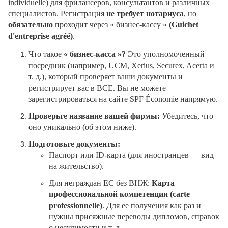
individuelle) для фрилансеров, консультантов и различных
специалистов. Регистрация
не требует нотариуса
, но
обязательно
проходит через « бизнес-кассу »
(
Guichet
d'entreprise agréé
)
.
Что такое
«
бизнес-касса
»
?
Это уполномоченный
посредник (например, UCM, Xerius, Securex, Acerta и
т. д.), который проверяет ваши документы и
регистрирует вас в BCE. Вы не можете
зарегистрироваться на сайте SPF Économie напрямую.
Проверьте название вашей фирмы:
Убедитесь, что
оно уникально (об этом ниже).
Подготовьте документы:
Паспорт или ID-карта (для иностранцев — вид
на жительство).
Для неграждан ЕС без ВНЖ:
Карта
профессиональной компетенции (
carte
professionnelle
)
. Для ее получения как раз и
нужны присяжные переводы дипломов, справок
о несудимости и т. д.