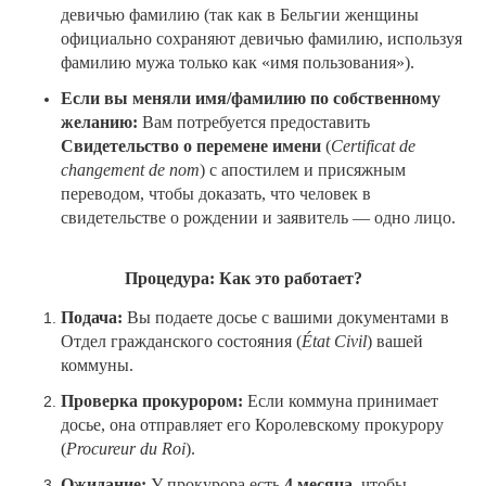
девичью фамилию (так как в Бельгии женщины
официально сохраняют девичью фамилию, используя
фамилию мужа только как «имя пользования»).
Если вы меняли имя/фамилию по собственному
желанию:
Вам потребуется предоставить
Свидетельство о перемене имени
(
Certificat
de
changement
de
nom
) с апостилем и присяжным
переводом, чтобы доказать, что человек в
свидетельстве о рождении и заявитель — одно лицо.
Процедура: Как это работает?
Подача:
Вы подаете досье с вашими документами в
Отдел гражданского состояния (
É
tat
Civil
) вашей
коммуны.
Проверка прокурором:
Если коммуна принимает
досье, она отправляет его Королевскому прокурору
(
Procureur
du
Roi
).
Ожидание:
У прокурора есть
4 месяца
, чтобы