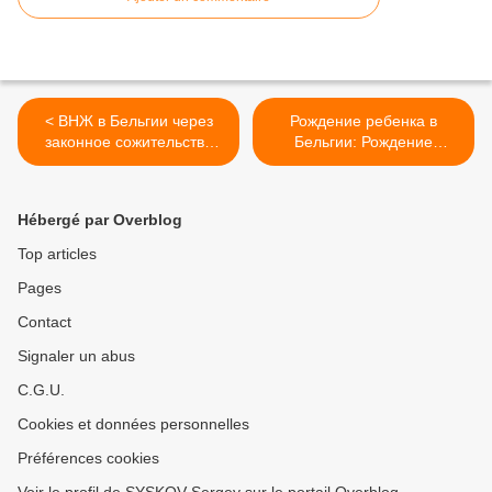
< ВНЖ в Бельгии через
Рождение ребенка в
законное сожительство
Бельгии: Рождение
(Cohabitation Légale):
ребенка в Бельгии: Как
Условия, Доказательства и
получить пособие,
Процедура (2025)
документы и гражданство
Hébergé par Overblog
(2025) >
Top articles
Pages
Contact
Signaler un abus
C.G.U.
Cookies et données personnelles
Préférences cookies